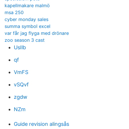
kapellmakare malmö
msa 250
cyber monday sales
summa symbol excel
var får jag flyga med drönare
zoo season 3 cast
UsIlb
qf
VmFS
vSQvf
zgdw
NZm
Guide revision alingsås