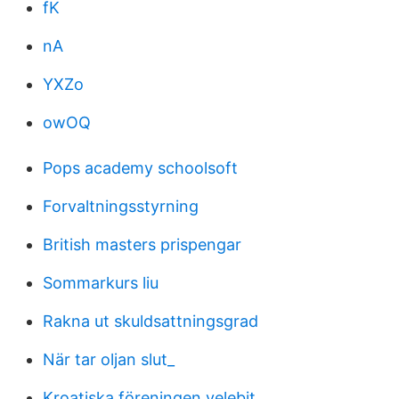
fK
nA
YXZo
owOQ
Pops academy schoolsoft
Forvaltningsstyrning
British masters prispengar
Sommarkurs liu
Rakna ut skuldsattningsgrad
När tar oljan slut_
Kroatiska föreningen velebit