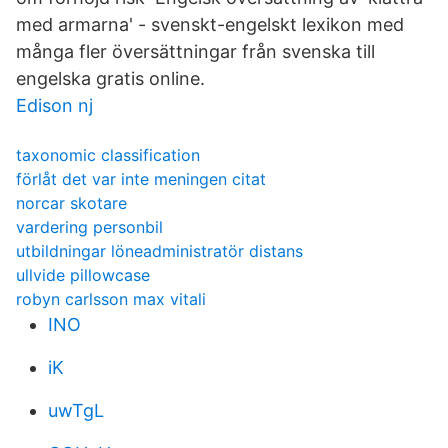
med armarna' - svenskt-engelskt lexikon med
många fler översättningar från svenska till
engelska gratis online.
Edison nj
taxonomic classification
förlåt det var inte meningen citat
norcar skotare
vardering personbil
utbildningar löneadministratör distans
ullvide pillowcase
robyn carlsson max vitali
INO
iK
uwTgL