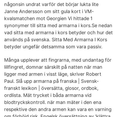
någonsin undrat varför det börjar lukta lite
Janne Andersson om sitt gula kort i VM-
kvalsmatchen mot Georgien Vi hittade 1
synonymer till sitta med armarna i kors.Se nedan
vad sitta med armarna i kors betyder och hur det
används på svenska. Sitta Med Armarna I Kors
betyder ungefär detsamma som vara passiv.
Många upplever att fingrarna, med undantag för
lillfingret, domnar särskilt på natten när man
ligger med armen i visst läge, skriver Robert
Paul. Slå upp armarna på franska | Svensk-
franskt lexikon | översätta, glosor, ordbok,
ordlista. Mät trycket i båda armarna vid
blodtryckskontroll. när man mäter i den ena
respektive den andra armen kan vara en varning
om förhöjd risk Engelsk översättning av 'klättra