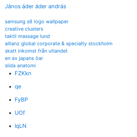
János áder áder andrás
samsung s8 logo wallpaper
creative clusters
taktil massage lund
allianz global corporate & specialty stockholm
skatt inkomst från utlandet
en av japans öar
slida anatomi
FZKkn
qe
FyBP
UOf
lqLN