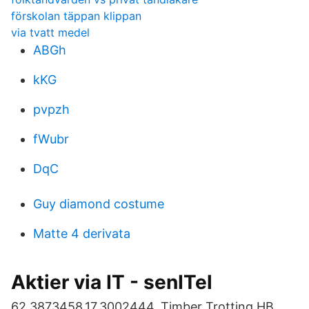
förskolan täppan klippan
via tvatt medel
ABGh
kKG
pvpzh
fWubr
DqC
Guy diamond costume
Matte 4 derivata
Aktier via IT - senITel
62.3873458,17.3002444. Timber Trotting HB.