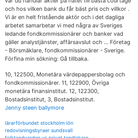
var du handlar aktier på nätet till bästa courtage
och hos vilken bank du får bäst pris och villkor .
Vi är en helt fristående aktör och i det dagliga
arbetet samarbetar vi med några av Sveriges
ledande fondkommissionärer och banker vad
gäller analystjänster, affärsavslut och … Företag
- Börsmäklare, fondkommissionärer - Sverige.
Förfina min sökning: Gå tillbaka.
10, 122500, Monetära värdepappersbolag och
fondkommissionärer. 11, 122900, Övriga
monetära finansinstitut. 12, 122300,
Bostadsinstitut, 3, Bostadsinstitut.
Jenny steen ballymore
lärarförbundet stockholm lön
redovisningsbyraer sundsvall
folktandvarden vs privat tandlakare