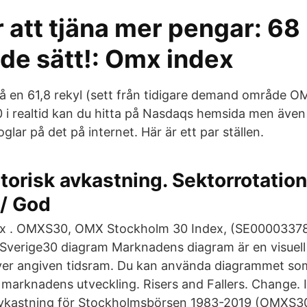
r att tjäna mer pengar: 68
de sätt!: Omx index
på en 61,8 rekyl (sett från tidigare demand område 
 i realtid kan du hitta på Nasdaqs hemsida men äve
glar på det på internet. Här är ett par ställen.
torisk avkastning. Sektorrotatio
 / God
ex . OMXS30, OMX Stockholm 30 Index, (SE000033784
Sverige30 diagram Marknadens diagram är en visuell
över angiven tidsram. Du kan använda diagrammet som
a marknadens utveckling. Risers and Fallers. Change. 
 avkastning för Stockholmsbörsen 1983-2019 (OMXS3