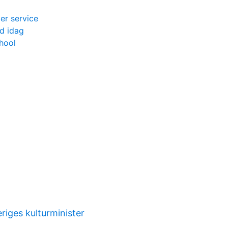
r service
nd idag
chool
riges kulturminister