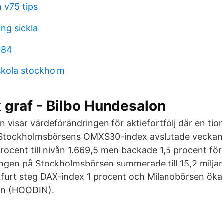
n v75 tips
ing sickla
984
skola stockholm
 graf - Bilbo Hundesalon
n visar värdeförändringen för aktiefortfölj där en tio
s Stockholmsbörsens OMXS30-index avslutade vecka
rocent till nivån 1.669,5 men backade 1,5 procent f
ngen på Stockholmsbörsen summerade till 15,2 milja
kfurt steg DAX-index 1 procent och Milanobörsen öka
in (HOODIN).