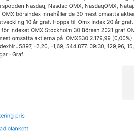
örspodden Nasdaq, Nasdaq OMX, NasdaqOMX, Nätapo
 OMX börsindex innehåller de 30 mest omsatta aktie
eckling 10 år graf. Hoppa till Omx index 20 år graf. 
n för indexet OMX Stockholm 30 Börsen 2021 graf 
mest omsatta aktierna på OMXS30 2.179,99 (0,00%) 
exNr=5897, -2,20, -1,69, 544.877, 09:30, 129,96, 15,
ar · Graf.
ering pris
ad blankett