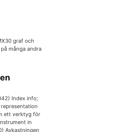
OMX30 graf och
n på många andra
nen
2) Index info;
 representation
 ett verktyg för
Instrument in
0) Avkastningen