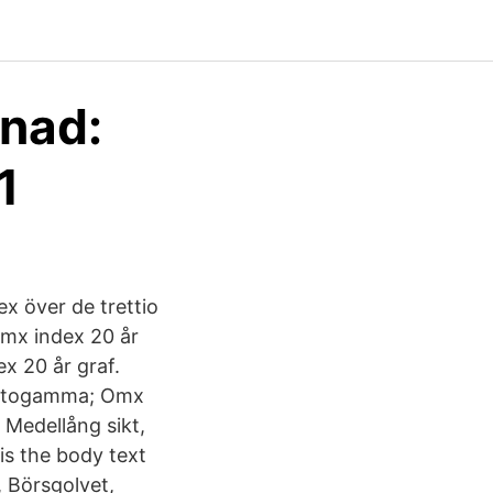
ånad:
1
 över de trettio
Omx index 20 år
x 20 år graf.
 fotogamma; Omx
 Medellång sikt,
is the body text
, Börsgolvet,