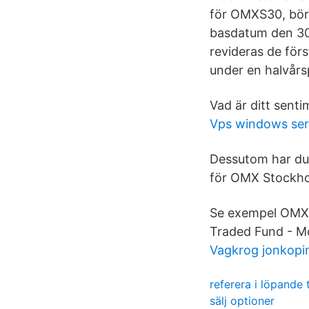
för OMXS30, bör
basdatum den 30
revideras de förs
under en halvårs
Vad är ditt sent
Vps windows ser
Dessutom har du t
för OMX Stockhol
Se exempel OMX
Traded Fund - Mo
Vagkrog jonkopi
referera i löpande
sälj optioner