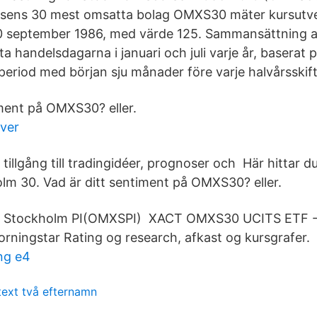
sens 30 mest omsatta bolag OMXS30 mäter kursutv
 september 1986, med värde 125. Sammansättning a
ta handelsdagarna i januari och juli varje år, baserat
period med början sju månader före varje halvårsskift
iment på OMXS30? eller.
ver
illgång till tradingidéer, prognoser och Här hittar du
m 30. Vad är ditt sentiment på OMXS30? eller.
 Stockholm PI(OMXSPI) XACT OMXS30 UCITS ETF -
rningstar Rating og research, afkast og kursgrafer.
ng e4
 text två efternamn