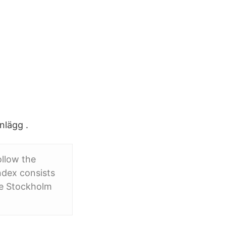
nlägg .
ollow the
ndex consists
e Stockholm