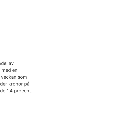
ndel av
n med en
ör veckan som
rder kronor på
de 1,4 procent.