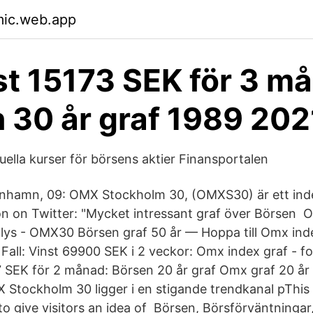
mic.web.app
t 15173 SEK för 3 m
 30 år graf 1989 202
uella kurser för börsens aktier Finansportalen
amn, 09: OMX Stockholm 30, (OMXS30) är ett index
n on Twitter: "Mycket intressant graf över Börsen 
alys - OMX30 Börsen graf 50 år — Hoppa till Omx inde
Fall: Vinst 69900 SEK i 2 veckor: Omx index graf -
7 SEK för 2 månad: Börsen 20 år graf Omx graf 20 år
 Stockholm 30 ligger i en stigande trendkanal pThis 
to give visitors an idea of Börsen, Börsförväntningar