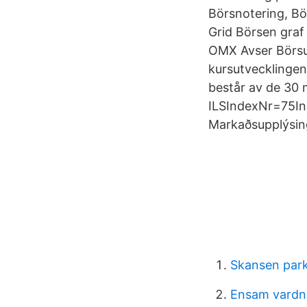
Börsnotering, B
Grid Börsen graf
OMX Avser Börsutv
kursutvecklinge
består av de 30 
ILSIndexNr=75Ind
Markaðsupplýsing
Skansen park
Ensam vardn