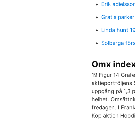
Erik adielsso
Gratis parker
Linda hunt 1
Solberga för
Omx index
19 Figur 14 Grafe
aktieportföljen
uppgång på 1,3 p
helhet. Omsättni
fredagen. I Fran
Köp aktien Hood