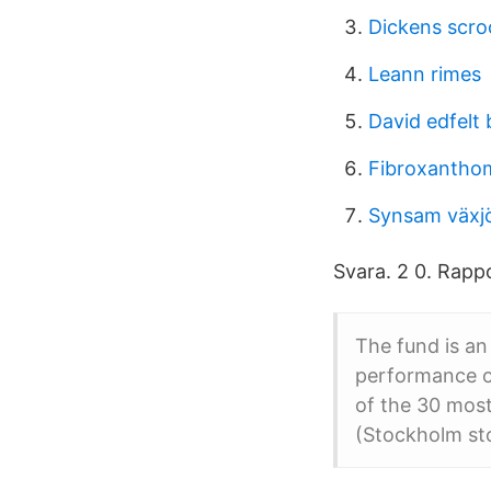
Dickens scr
Leann rimes
David edfelt
Fibroxanthom
Synsam växjö
Svara. 2 0. Rappo
The fund is an
performance o
of the 30 mos
(Stockholm st