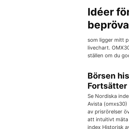
Idéer fö
bepröva
som ligger mitt 
livechart. OMX30
ställen om du goo
Börsen his
Fortsätter
Se Nordiska ind
Avista (omxs30) 
av prisrörelser 
att intuitivt mät
index Historisk