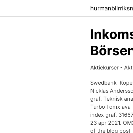
hurmanblirriks
Inkoms
Börsen
Aktiekurser - Akt
Swedbank Köpenh
Nicklas Andersso
graf. Teknisk an
Turbo l omx ava 
index graf. 3166
23 apr 2021. OMX
of the blog post 