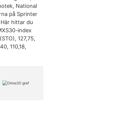
tek, National
rna på Sprinter
Här hittar du
OMXS30-index
(STO), 127,75,
40, 110,18,