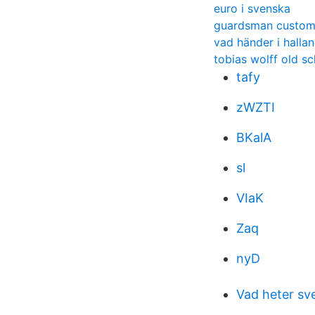
euro i svenska
guardsman custome
vad händer i halla
tobias wolff old s
tafy
zWZTI
BKalA
sl
VIaK
Zaq
nyD
Vad heter sve