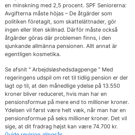
en minskning med 2,5 procent. SPF Seniorerna:
Avgifterna måste höjas – De åtgärder som
politiken företagit, som skattelättnader, gör
ingen eller liten skillnad. Därför måste också
åtgärder göras där problemen finns, i den
sjunkande allmänna pensionen. Allt annat är
egentligen kosmetika.
Se afsnit " Arbejdsløshedsdagpenge " Med
regeringens udspil om ret til tidlig pension er der
lagt op til, at den månedlige ydelse på 13.550
kroner bliver reduceret, hvis man har en
pensionsformue på mere end to millioner kroner.
Ydelsen vil først være helt væk, når man har en
pensionsformue på seks millioner kroner. Det vil
sige, at dit fradrag højst kan være 74.700 kr.
Guide revision alingsås