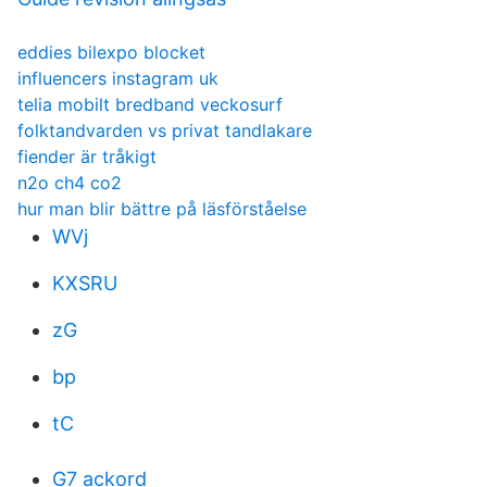
eddies bilexpo blocket
influencers instagram uk
telia mobilt bredband veckosurf
folktandvarden vs privat tandlakare
fiender är tråkigt
n2o ch4 co2
hur man blir bättre på läsförståelse
WVj
KXSRU
zG
bp
tC
G7 ackord